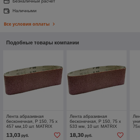
Безналичный расчет
Наличными
Все условия оплаты
Подобные товары компании
Лента абразивная
Лента абразивная
Ле
бесконечная, P 150, 75 х
бесконечная, P 150, 75 х
ун
457 мм,10 шт. MATRIX
533 мм, 10 шт. MATRIX
75х
на 
13,03
18,30
руб.
руб.
P10