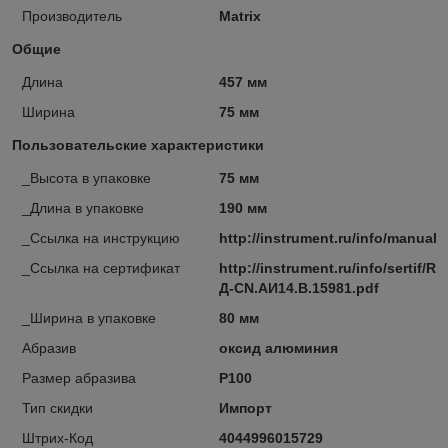
Производитель
Matrix
Общие
Длина
457 мм
Ширина
75 мм
Пользовательские характеристики
_Высота в упаковке
75 мм
_Длина в упаковке
190 мм
_Ссылка на инструкцию
http://instrument.ru/info/manual
_Ссылка на сертификат
http://instrument.ru/info/sertif/RU
Д-CN.АИ14.В.15981.pdf
_Ширина в упаковке
80 мм
Абразив
оксид алюминия
Размер абразива
P100
Тип скидки
Импорт
Штрих-Код
4044996015729