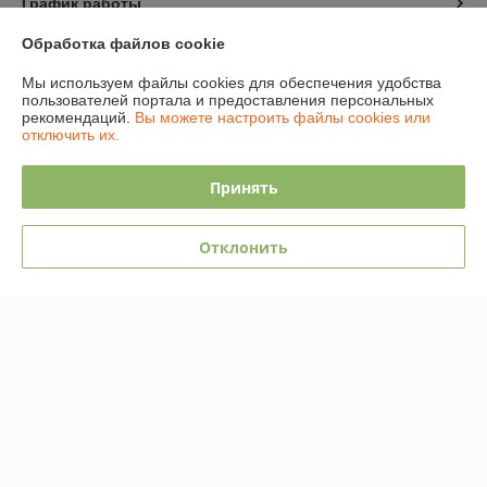
График работы
Обработка файлов cookie
Полная версия сайта
Мы используем файлы cookies для обеспечения удобства
пользователей портала и предоставления персональных
Политика обработки cookies
рекомендаций.
Вы можете настроить файлы cookies или
отключить их.
Сайт создан на платформе Deal.by
Принять
Отклонить
Информация для покупателя
Юридическое лицо:
Общество с ограниченной ответственностью
"АмайзТрейд"
224028, г. Брест, ул. Орджоникидзе 16/1
Регистрационный номер ЕГР: 291339396
УНП: 291339396
Регистрационный орган: Администрация Ленинского района г.Бреста