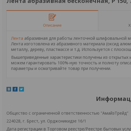
Лента абразивная бесконечная, P 150, 7
Описание
Х
Лента
абразивная для работы ленточной шлифовальной маш
Лента изготовлена из абразивного материала (оксид алю
металлу, дереву, пластмассе и т.д. Используется с пло
Вышеприведенные характеристики получены из открытых ис
можем гарантировать 100%-ную точность и полноту описа
параметры и осматривайте товар при получении.
Информаци
Общество с ограниченной ответственностью "АмайзТрейд"
224028, г. Брест, ул. Орджоникидзе 16/1
Дата регистрации в Торговом реестре/Реестре бытовых услуг