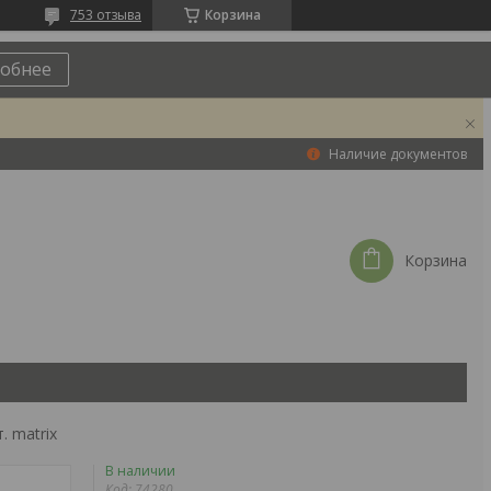
753 отзыва
Корзина
обнее
Наличие документов
Корзина
. matrix
В наличии
Код:
74280