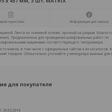
5 х 457 мм, 3 шт. MATRIX
арактеристики
Информация для заказа
иной. Лента на тканевой основе, прочной на разрыв. Влагосто
миния). Предназначена для проведения шлифовальных работ по
скошлифовальными машинами соответствующего типоразмера.
точников, в том числе с официальных сайтов и из каталогов. 
ний товаров. Обязательно уточняйте у менеджера важные для 
я для покупателя
: 29.03.2016