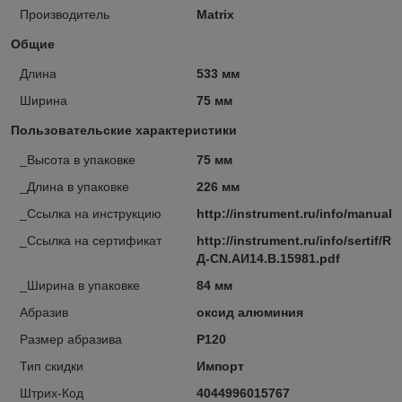
Производитель
Matrix
Общие
Длина
533 мм
Ширина
75 мм
Пользовательские характеристики
_Высота в упаковке
75 мм
_Длина в упаковке
226 мм
_Ссылка на инструкцию
http://instrument.ru/info/manual
_Ссылка на сертификат
http://instrument.ru/info/sertif/RU
Д-CN.АИ14.В.15981.pdf
_Ширина в упаковке
84 мм
Абразив
оксид алюминия
Размер абразива
P120
Тип скидки
Импорт
Штрих-Код
4044996015767