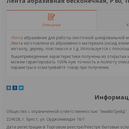
Лента абразивная бесконечная, P 60, 10
Описание
Х
Лента
абразивная для работы ленточной шлифовальной маш
Лента изготовлена из абразивного материала (оксид алю
металлу, дереву, пластмассе и т.д. Используется с пло
Вышеприведенные характеристики получены из открытых ис
можем гарантировать 100%-ную точность и полноту описа
параметры и осматривайте товар при получении.
Информаци
Общество с ограниченной ответственностью "АмайзТрейд"
224028, г. Брест, ул. Орджоникидзе 16/1
Дата регистрации в Торговом реестре/Реестре бытовых услуг