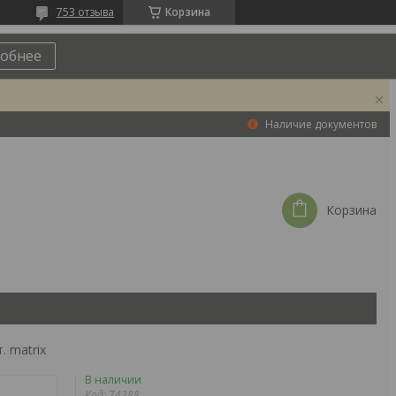
753 отзыва
Корзина
обнее
Наличие документов
Корзина
. matrix
В наличии
Код:
74288