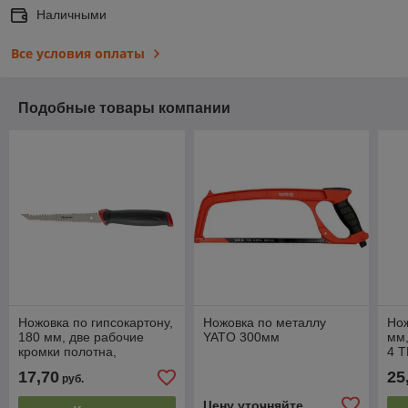
Наличными
Все условия оплаты
Подобные товары компании
Ножовка по гипсокартону,
Ножовка по металлу
Нож
180 мм, две рабочие
YATO 300мм
мм,
кромки полотна,
4 T
двухкомпонентная
зуб
17,70
25
руб.
рукоятка MATRIX
рук
Цену уточняйте