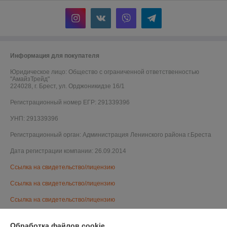
Информация для покупателя
Юридическое лицо:
Общество с ограниченной ответственностью
"АмайзТрейд"
224028, г. Брест, ул. Орджоникидзе 16/1
Регистрационный номер ЕГР: 291339396
УНП: 291339396
Регистрационный орган: Администрация Ленинского района г.Бреста
Дата регистрации компании: 26.09.2014
Ссылка на свидетельство/лицензию
Ссылка на свидетельство/лицензию
Ссылка на свидетельство/лицензию
Ссылка на свидетельство/лицензию
Обработка файлов cookie