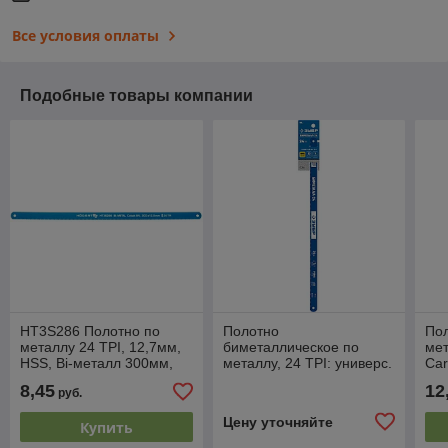
Все условия оплаты
Подобные товары компании
HT3S286 Полотно по
Полотно
Пол
металлу 24 TPI, 12,7мм,
биметаллическое по
мет
HSS, Bi-металл 300мм,
металлу, 24 TPI: универс.
Car
2шт, HOEGERT
рез, 300 мм, сталь Р6М5,
8,45
12
руб.
10 шт, ЗУБР
БИМЕТАЛЛ-24
Цену уточняйте
Купить