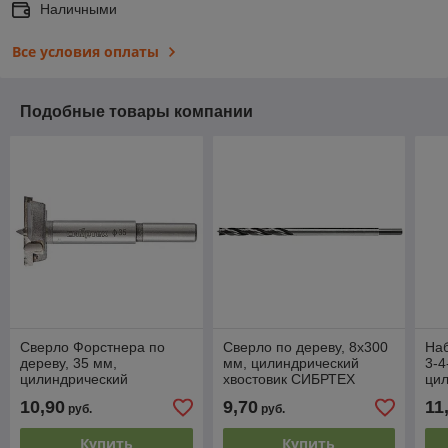
Наличными
Все условия оплаты
Подобные товары компании
Сверло Форстнера по
Сверло по дереву, 8х300
Наб
дереву, 35 мм,
мм, цилиндрический
3-4
цилиндрический
хвостовик СИБРТЕХ
ци
хвостовик Сибртех
хво
10,90
9,70
11
руб.
руб.
Купить
Купить