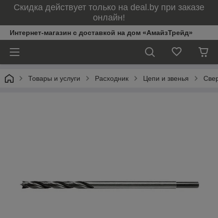
Скидка действует только на deal.by при заказе
онлайн!
Интернет-магазин с доставкой на дом «АмайзТрейд»
Товары и услуги
Расходник
Цепи и звенья
Свер