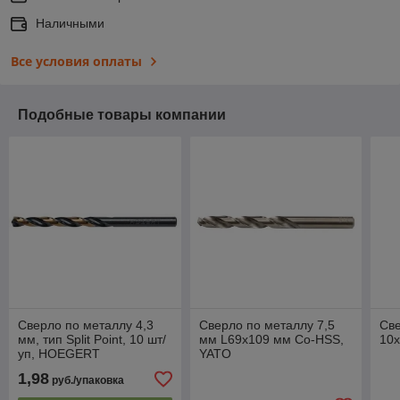
Наличными
Все условия оплаты
Подобные товары компании
Сверло по металлу 4,3
Сверло по металлу 7,5
Све
мм, тип Split Point, 10 шт/
мм L69х109 мм Co-HSS,
10
уп, HOEGERT
YATO
1,98
руб./упаковка