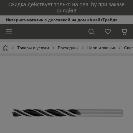
Скидка действует только на deal.by при заказе
онлайн!
Интернет-магазин с доставкой на дом «АмайзТрейд»
Товары и услуги
Расходник
Цепи и звенья
Свер