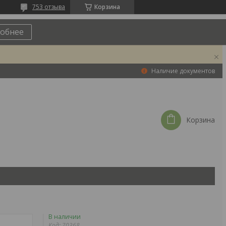
753 отзыва
Корзина
обнее
Наличие документов
Корзина
В наличии
Код:
70368