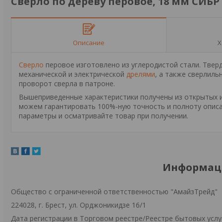
Сверло по дереву перовое, 18 мм СИБР
Описание
Х
Сверло
перовое изготовлено из углеродистой стали. Твер
механической и электрической
дрелями
, а также сверлил
проворот сверла в патроне.
Вышеприведенные характеристики получены из открытых ис
можем гарантировать 100%-ную точность и полноту описа
параметры и осматривайте товар при получении.
Информаци
Общество с ограниченной ответственностью "АмайзТрейд"
224028, г. Брест, ул. Орджоникидзе 16/1
Дата регистрации в Торговом реестре/Реестре бытовых услуг