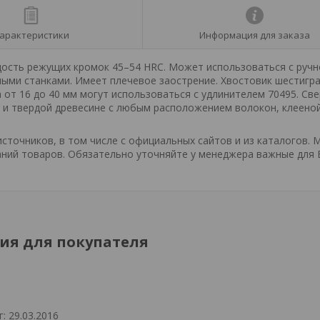
арактеристики
Информация для заказа
дость режущих кромок 45–54 HRС. Может использоваться с ручн
ьными станками. Имеет плечевое заострение. Хвостовик шестигр
от 16 до 40 мм могут использоваться с удлинителем 70495. Св
й и твердой древесине с любым расположением волокон, клеено
точников, в том числе с официальных сайтов и из каталогов. 
ний товаров. Обязательно уточняйте у менеджера важные для 
я для покупателя
: 29.03.2016