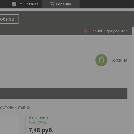
753 отзыва
Корзина
обнее
Наличие документов
Корзина
остовик matrix
В наличии
Код:
70430
7,48
руб.