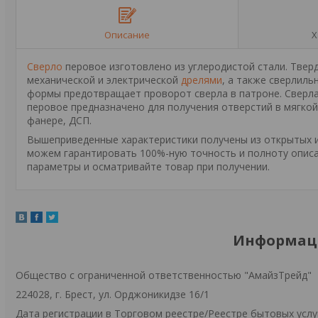
Описание
Х
Сверло
перовое изготовлено из углеродистой стали. Твер
механической и электрической
дрелями
, а также сверлил
формы предотвращает проворот сверла в патроне. Сверла 
перовое предназначено для получения отверстий в мягко
фанере, ДСП.
Вышеприведенные характеристики получены из открытых ис
можем гарантировать 100%-ную точность и полноту описа
параметры и осматривайте товар при получении.
Информаци
Общество с ограниченной ответственностью "АмайзТрейд"
224028, г. Брест, ул. Орджоникидзе 16/1
Дата регистрации в Торговом реестре/Реестре бытовых услуг