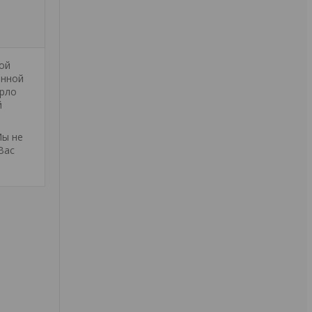
ой
анной
ерло
й
Мы не
Вас