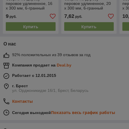
перовое удлиненное, 16
перовое удлиненное, 20
пер
х 300 мм, 6-гранный
х 300 мм, 6-гранный
х 3
хвостовик// MATRIX
хвостовик// MATRIX
хво
9
7,62
10
руб.
руб.
Купить
Купить
О нас
92% положительных из 39 отзывов за год
Компания продает на
Deal.by
Работает с 12.01.2015
г. Брест
ул. Орджоникидзе 16/1, Брест, Беларусь
Контакты
Показать весь график работы
Сегодня выходной