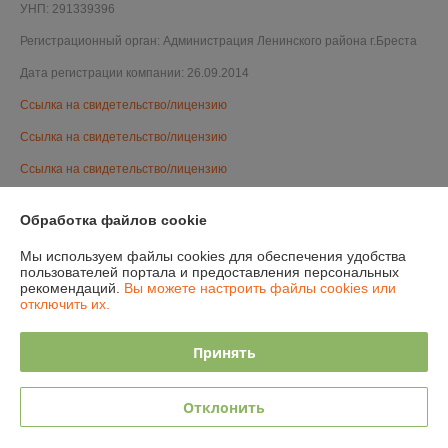
УНП: 291339396
Регистрационный орган: Администрация Ленинского района г.Бреста
Дата регистрации компании: 26.09.2014
Ссылка на свидетельство/лицензию
Ссылка на свидетельство/лицензию
Ссылка на свидетельство/лицензию
Ссылка на свидетельство/лицензию
Обработка файлов cookie
Ссылка на свидетельство/лицензию
Мы используем файлы cookies для обеспечения удобства
Ссылка на свидетельство/лицензию
пользователей портала и предоставления персональных
рекомендаций.
Вы можете настроить файлы cookies или
Ссылка на свидетельство/лицензию
отключить их.
Ссылка на свидетельство/лицензию
Принять
Ссылка на свидетельство/лицензию
Ссылка на свидетельство/лицензию
Отклонить
Местонахождение книги жалоб и предложений: ул. Орджоникидзе 16/1