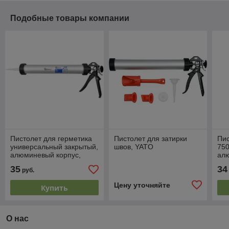
Подобные товары компании
Пистолет для герметика
Пистолет для затирки
Пис
универсальный закрытый,
швов, YATO
750
алюминевый корпус,
ал
600мл, GEKO
кру
35
34
руб.
SP
Цену уточняйте
Купить
О нас