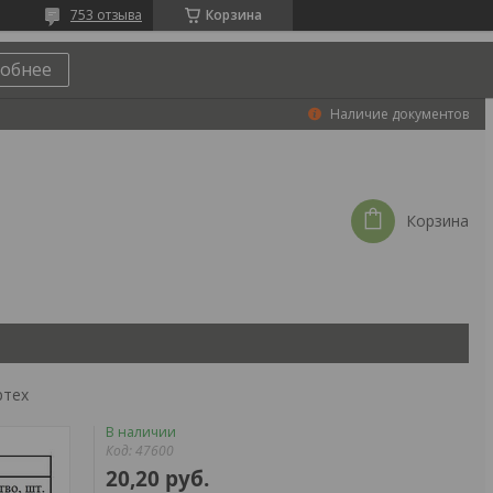
753 отзыва
Корзина
обнее
Наличие документов
Корзина
ртех
В наличии
Код:
47600
20,20
руб.