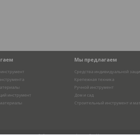
агаем
Мы предлагаем
оинструмент
Средства индивидуальной защ
инструмента
Крепежная техника
материалы
Ручной инструмент
ий инструмент
Дом и сад
 материалы
Строительный инструмент и ма
Сайт создан на платформе Deal.by