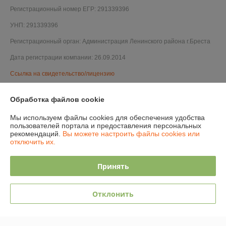
Регистрационный номер ЕГР: 291339396
УНП: 291339396
Регистрационный орган: Администрация Ленинского района г.Бреста
Дата регистрации компании: 26.09.2014
Ссылка на свидетельство/лицензию
Ссылка на свидетельство/лицензию
Обработка файлов cookie
Ссылка на свидетельство/лицензию
Мы используем файлы cookies для обеспечения удобства
Ссылка на свидетельство/лицензию
пользователей портала и предоставления персональных
рекомендаций.
Вы можете настроить файлы cookies или
Ссылка на свидетельство/лицензию
отключить их.
Ссылка на свидетельство/лицензию
Принять
Ссылка на свидетельство/лицензию
Ссылка на свидетельство/лицензию
Отклонить
Ссылка на свидетельство/лицензию
Ссылка на свидетельство/лицензию