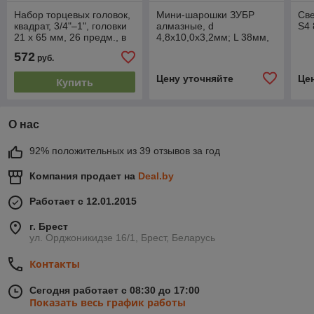
Набор торцевых головок,
Мини-шарошки ЗУБР
Све
квадрат, 3/4"–1", головки
алмазные, d
S4
21 х 65 мм, 26 предм., в
4,8x10,0х3,2мм; L 38мм,
пласт. боксе MATRIX
2шт, 35920
572
руб.
Цену уточняйте
Це
Купить
О нас
92% положительных из 39 отзывов за год
Компания продает на
Deal.by
Работает с 12.01.2015
г. Брест
ул. Орджоникидзе 16/1, Брест, Беларусь
Контакты
Сегодня работает с 08:30 до 17:00
Показать весь график работы