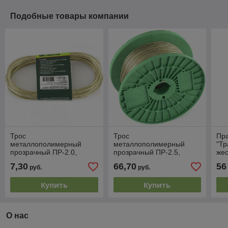
Подобные товары компании
Трос
Трос
Пр
металлополимерный
металлополимерный
"Тр
прозрачный ПР-2.0,
прозрачный ПР-2.5,
жес
(2,0мм толщина, моток
(2,5мм толщина, катушка
СИ
7,30
66,70
56
руб.
руб.
20м.п.) // СИБРТЕХ
200м.п.) // СИБРТЕХ
Россия
Россия
Купить
Купить
О нас