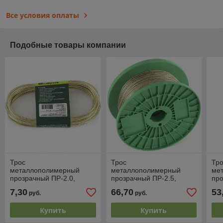
Все условия оплаты
Подобные товары компании
Трос
Трос
Тр
металлополимерный
металлополимерный
ме
прозрачный ПР-2.0,
прозрачный ПР-2.5,
про
(2,0мм толщина, моток
(2,5мм толщина, катушка
(2,
7,30
66,70
53
руб.
руб.
20м.п.) // СИБРТЕХ
200м.п.) // СИБРТЕХ
200
Россия
Россия
Ро
Купить
Купить