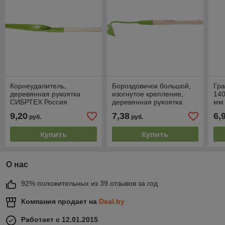
Корнеудалитель,
Бороздовичок большой,
Гра
деревянная рукоятка
изогнутое крепление,
140
СИБРТЕХ Россия
деревянная рукоятка
мм
СИБРТЕХ Россия
9,20
7,38
6,
руб.
руб.
Купить
Купить
О нас
92% положительных из 39 отзывов за год
Компания продает на
Deal.by
Работает с 12.01.2015