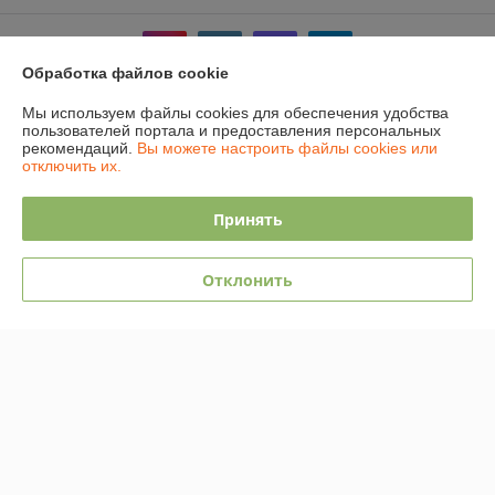
Обработка файлов cookie
Мы используем файлы cookies для обеспечения удобства
пользователей портала и предоставления персональных
Информация для покупателя
рекомендаций.
Вы можете настроить файлы cookies или
отключить их.
Юридическое лицо:
Общество с ограниченной ответственностью
"АмайзТрейд"
224028, г. Брест, ул. Орджоникидзе 16/1
Принять
Регистрационный номер ЕГР: 291339396
УНП: 291339396
Отклонить
Регистрационный орган: Администрация Ленинского района г.Бреста
Дата регистрации компании: 26.09.2014
Ссылка на свидетельство/лицензию
Ссылка на свидетельство/лицензию
Ссылка на свидетельство/лицензию
Ссылка на свидетельство/лицензию