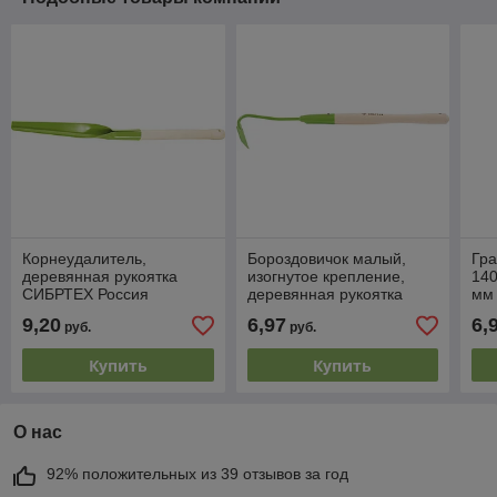
Корнеудалитель,
Бороздовичок малый,
Гра
деревянная рукоятка
изогнутое крепление,
140
СИБРТЕХ Россия
деревянная рукоятка
мм
СИБРТЕХ Россия
9,20
6,97
6,
руб.
руб.
Купить
Купить
О нас
92% положительных из 39 отзывов за год