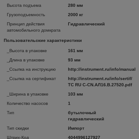
Высота подъема
280 мм
Грузоподъемность
2000 кг
Принцип действия
Гидравлический
автомобильного домкрата
Пользовательские характеристики
_Высота в упаковке
161 мм
_Длина в упаковке
93 мм
_Ссылка на инструкцию
http://instrument.ru/info/manual/
_Ссылка на сертификат
http://instrument.ru/info/sertif/
ТС RU С-CN.АЛ16.В.27520.pdf
_Ширина в упаковке
103 мм
Количество насосов
1
Тип
бутылочный
гидравлический
Тип скидки
Импорт
Штрих-Код
4044996127927