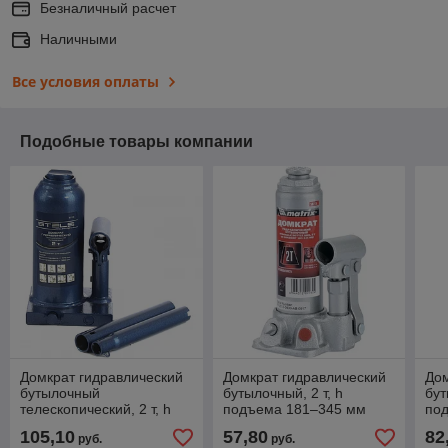
Безналичный расчет
Наличными
Все условия оплаты
Подобные товары компании
Домкрат гидравлический
Домкрат гидравлический
Дом
бутылочный
бутылочный, 2 т, h
бут
телескопический, 2 т, h
подъема 181–345 мм
по
подъема 170–380 мм
MATRIX MASTER
MA
105,10
57,80
82
руб.
руб.
STELS