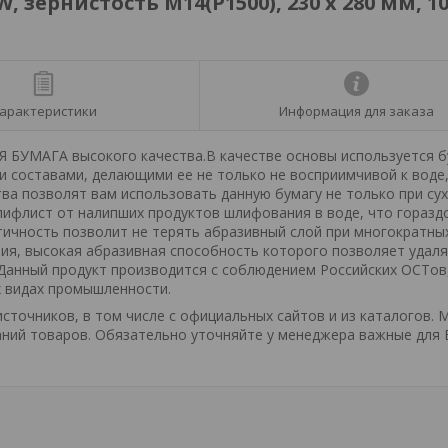
зернистость М14(P1500), 230 х 280 мм, 1
арактеристики
Информация для заказа
УМАГА высокого качества.В качестве основы используется б
 составами, делающими ее не только не восприимчивой к воде,
ва позволят вам использовать данную бумагу не только при сух
ифлист от налипших продуктов шлифования в воде, что горазд
ичность позволит не терять абразивный слой при многократны
ния, высокая абразивная способность которого позволяет удаля
.Данный продукт производится с соблюдением Российских ОСТов
х видах промышленности.
точников, в том числе с официальных сайтов и из каталогов. 
ний товаров. Обязательно уточняйте у менеджера важные для 