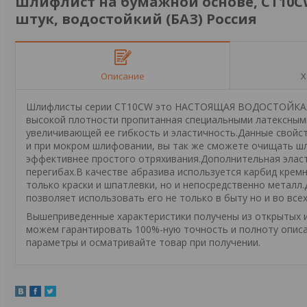
Шлифлист на бумажной основе, CT10CW, 
штук, водостойкий (БАЗ) Россия
Описание
Х
Шлифлисты серии CT10CW это НАСТОЯЩАЯ ВОДОСТОЙКАЯ Б
высокой плотности пропитанная специальными латексными
увеличивающей ее гибкость и эластичность.Данные свойст
и при мокром шлифовании, вы так же сможете очищать шл
эффективнее простого отряхивания.Дополнительная эласт
перегибах.В качестве абразива используется карбид крем
только краски и шпатлевки, но и непосредственно металл
позволяет использовать его не только в быту но и во все
Вышеприведенные характеристики получены из открытых ис
можем гарантировать 100%-ную точность и полноту описа
параметры и осматривайте товар при получении.