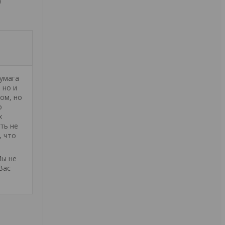
0
умага
 но и
ом, но
о
х
ть не
, что
Мы не
Вас