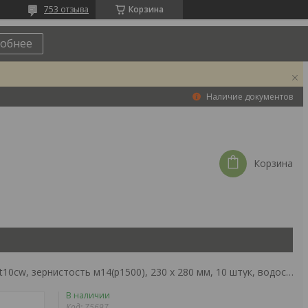
753 отзыва
Корзина
обнее
Наличие документов
Корзина
Шлифлист на бумажной основе, ct10cw, зернистость м14(p1500), 230 х 280 мм, 10 штук, водостойкий (баз) россия
В наличии
Код:
75697