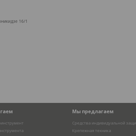
никидзе 16/1
агаем
Мы предлагаем
оинструмент
Средства индивидуальной защ
инструмента
Крепежная техника