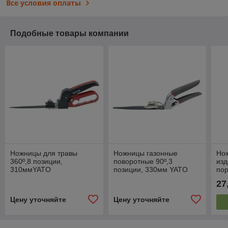
Все условия оплаты
Подобные товары компании
Ножницы для травы
Ножницы газонные
Но
360º,8 позиции,
поворотные 90º,3
изд
310ммYATO
позиции, 330мм YATO
пор
диа
27
СИ
Цену уточняйте
Цену уточняйте