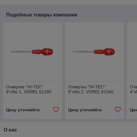
Подобные товары компании
Отвёртка "HI-TEC"
Отвёртка "HI-TEC"
Отв
8"xNo.1, VOREL 61280
8"xNo.2, VOREL 61340
4"x
Цену уточняйте
Цену уточняйте
Це
О нас