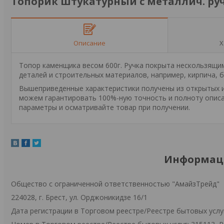
Топорик штукатурный с металлич. руч
Описание
Х
Топор каменщика весом 600г. Ручка покрыта нескользящи
деталей и строительных материалов, например, кирпича, бл
Вышеприведенные характеристики получены из открытых ис
можем гарантировать 100%-ную точность и полноту описа
параметры и осматривайте товар при получении.
Информаци
Общество с ограниченной ответственностью "АмайзТрейд"
224028, г. Брест, ул. Орджоникидзе 16/1
Дата регистрации в Торговом реестре/Реестре бытовых услуг