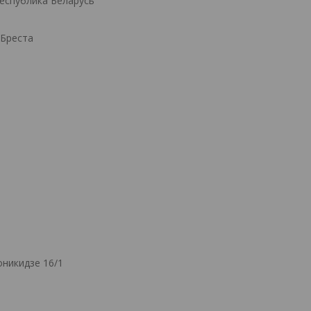
Республика Беларусь
.Бреста
никидзе 16/1