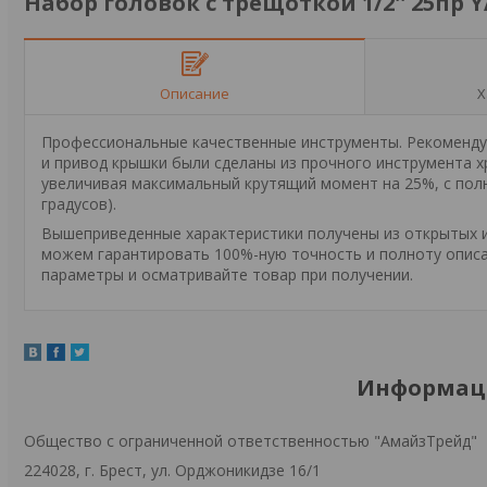
Набор головок с трещоткой 1/2'' 25пр 
Описание
Х
Профессиональные качественные инструменты. Рекомендуе
и привод крышки были сделаны из прочного инструмента х
увеличивая максимальный крутящий момент на 25%, с полн
градусов).
Вышеприведенные характеристики получены из открытых ис
можем гарантировать 100%-ную точность и полноту описа
параметры и осматривайте товар при получении.
Информаци
Общество с ограниченной ответственностью "АмайзТрейд"
224028, г. Брест, ул. Орджоникидзе 16/1