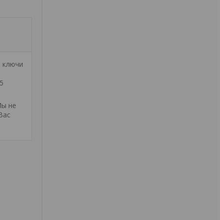
е ключи
5
Мы не
Вас