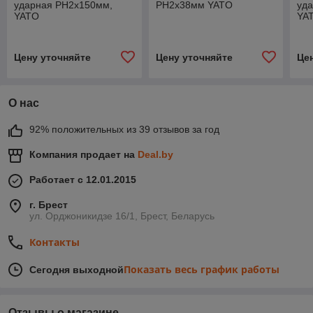
ударная РН2х150мм,
РН2х38мм YATO
уд
YATO
YA
Цену уточняйте
Цену уточняйте
Це
О нас
92% положительных из 39 отзывов за год
Компания продает на
Deal.by
Работает с 12.01.2015
г. Брест
ул. Орджоникидзе 16/1, Брест, Беларусь
Контакты
Показать весь график работы
Сегодня выходной
Отзывы о магазине