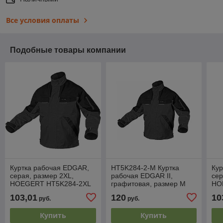
Все условия оплаты
Подобные товары компании
Куртка рабочая EDGAR,
HT5K284-2-M Куртка
Кур
серая, размер 2XL,
рабочая EDGAR II,
сер
HOEGERT HT5K284-2XL
графитовая, размер M
HO
(50), HOEGERT
103,01
120
10
руб.
руб.
Купить
Купить