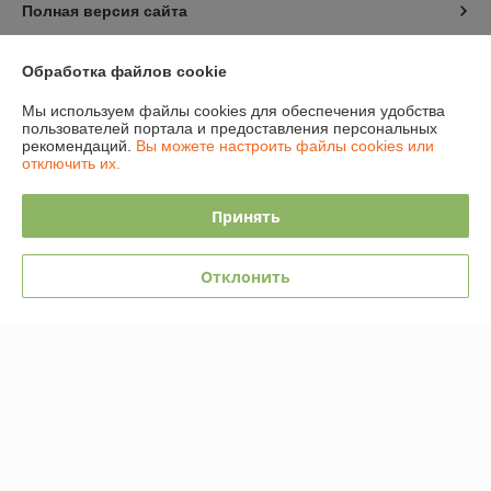
Полная версия сайта
Политика обработки cookies
Обработка файлов cookie
Мы используем файлы cookies для обеспечения удобства
Сайт создан на платформе Deal.by
пользователей портала и предоставления персональных
рекомендаций.
Вы можете настроить файлы cookies или
отключить их.
Принять
Информация для покупателя
Отклонить
Юридическое лицо:
Общество с ограниченной ответственностью
"АмайзТрейд"
224028, г. Брест, ул. Орджоникидзе 16/1
Регистрационный номер ЕГР: 291339396
УНП: 291339396
Регистрационный орган: Администрация Ленинского района г.Бреста
Дата регистрации компании: 26.09.2014