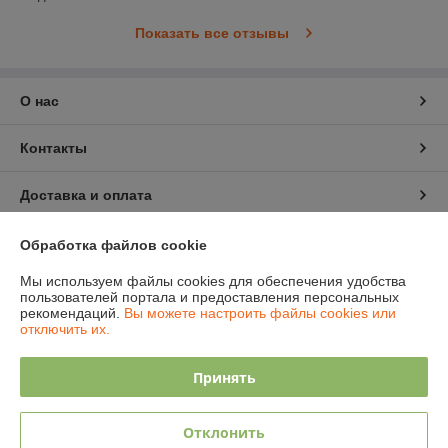
Показать все отзывы
О нас
Контакты
Доставка и оплата
График работы
Обработка файлов cookie
Мы используем файлы cookies для обеспечения удобства
Полная версия сайта
пользователей портала и предоставления персональных
рекомендаций.
Вы можете настроить файлы cookies или
отключить их.
Политика обработки cookies
Принять
Сайт создан на платформе Deal.by
Отклонить