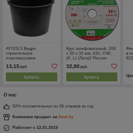
ATOOLS Ведро
Круг шлифовальный, 200
Фен
строительное
х 20 х 32 мм, 63С, F40,
в н
пластмассовое
(K, L) (Луга)// Россия
82
усиленное (s=5,0мм),
13,15
32,80
руб.
руб.
20л, черное 26822
Це
Купить
Купить
О нас
92% положительных из 39 отзывов за год
Компания продает на
Deal.by
Работает с 12.01.2015