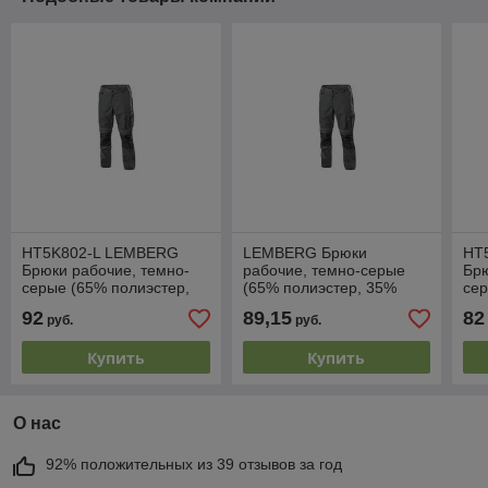
HT5K802-L LEMBERG
LEMBERG Брюки
HT
Брюки рабочие, темно-
рабочие, темно-серые
Брю
серые (65% полиэстер,
(65% полиэстер, 35%
сер
35% хлопок), размер L
хлопок), размер M (50),
35%
92
89,15
82
руб.
руб.
(52), HOEGERT
HOEGERT HT5K802-M
(5
Купить
Купить
О нас
92% положительных из 39 отзывов за год