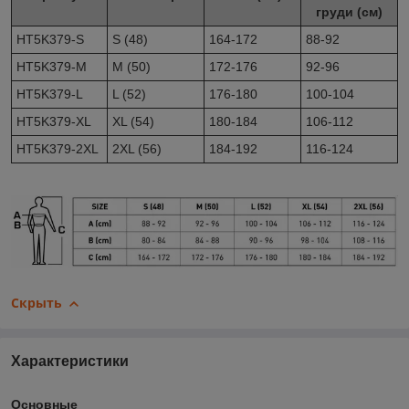
груди (см)
HT5K379-S
S (48)
164-172
88-92
HT5K379-M
M (50)
172-176
92-96
HT5K379-L
L (52)
176-180
100-104
HT5K379-XL
XL (54)
180-184
106-112
HT5K379-2XL
2XL (56)
184-192
116-124
Скрыть
Характеристики
Основные