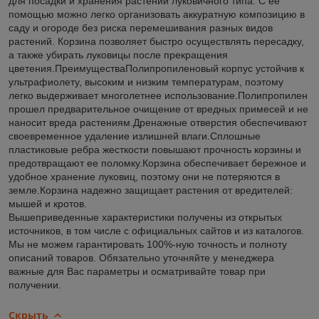
для посадки и хранения растений луковичного типа. С ее
помощью можно легко организовать аккуратную композицию в
саду и огороде без риска перемешивания разных видов
растений. Корзина позволяет быстро осуществлять пересадку,
а также убирать луковицы после прекращения
цветения.ПреимуществаПолипропиленовый корпус устойчив к
ультрафиолету, высоким и низким температурам, поэтому
легко выдерживает многолетнее использование.Полипропилен
прошел предварительное очищение от вредных примесей и не
наносит вреда растениям.Дренажные отверстия обеспечивают
своевременное удаление излишней влаги.Сплошные
пластиковые ребра жесткости повышают прочность корзины и
предотвращают ее поломку.Корзина обеспечивает бережное и
удобное хранение луковиц, поэтому они не потеряются в
земле.Корзина надежно защищает растения от вредителей:
мышей и кротов.
Вышеприведенные характеристики получены из открытых
источников, в том числе с официальных сайтов и из каталогов.
Мы не можем гарантировать 100%-ную точность и полноту
описаний товаров. Обязательно уточняйте у менеджера
важные для Вас параметры и осматривайте товар при
получении.
Скрыть