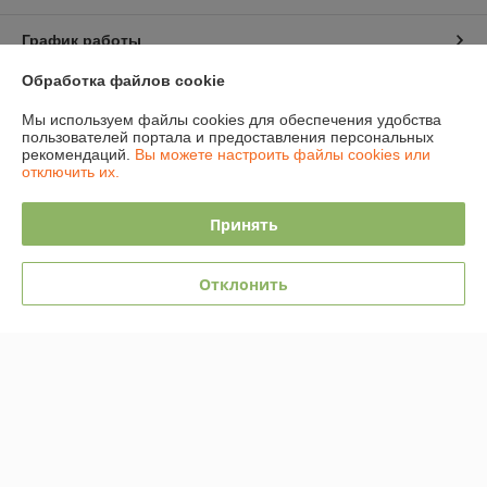
График работы
Обработка файлов cookie
Полная версия сайта
Мы используем файлы cookies для обеспечения удобства
пользователей портала и предоставления персональных
Политика обработки cookies
рекомендаций.
Вы можете настроить файлы cookies или
отключить их.
Сайт создан на платформе Deal.by
Принять
Отклонить
Информация для покупателя
Юридическое лицо:
Общество с ограниченной ответственностью
"АмайзТрейд"
224028, г. Брест, ул. Орджоникидзе 16/1
Регистрационный номер ЕГР: 291339396
УНП: 291339396