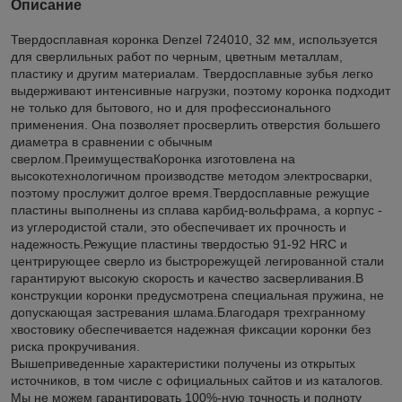
Описание
Твердосплавная коронка Denzel 724010, 32 мм, используется
для сверлильных работ по черным, цветным металлам,
пластику и другим материалам. Твердосплавные зубья легко
выдерживают интенсивные нагрузки, поэтому коронка подходит
не только для бытового, но и для профессионального
применения. Она позволяет просверлить отверстия большего
диаметра в сравнении с обычным
сверлом.ПреимуществаКоронка изготовлена на
высокотехнологичном производстве методом электросварки,
поэтому прослужит долгое время.Твердосплавные режущие
пластины выполнены из сплава карбид-вольфрама, а корпус -
из углеродистой стали, это обеспечивает их прочность и
надежность.Режущие пластины твердостью 91-92 HRC и
центрирующее сверло из быстрорежущей легированной стали
гарантируют высокую скорость и качество засверливания.В
конструкции коронки предусмотрена специальная пружина, не
допускающая застревания шлама.Благодаря трехгранному
хвостовику обеспечивается надежная фиксации коронки без
риска прокручивания.
Вышеприведенные характеристики получены из открытых
источников, в том числе с официальных сайтов и из каталогов.
Мы не можем гарантировать 100%-ную точность и полноту