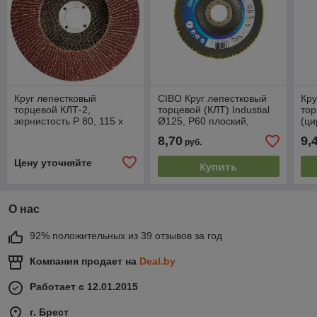
Круг лепестковый
CIBO Круг лепестковый
Кру
торцевой КЛТ-2,
торцевой (КЛТ) Industial
то
зернистость Р 80, 115 х
Ø125, P60 плоский,
(ци
22,2 мм
FNF/60/125
60)
8,70
9,
руб.
Ро
Цену уточняйте
Купить
О нас
92% положительных из 39 отзывов за год
Компания продает на
Deal.by
Работает с 12.01.2015
г. Брест