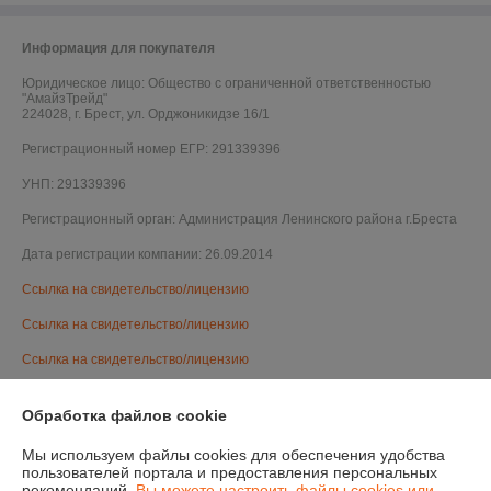
Информация для покупателя
Юридическое лицо:
Общество с ограниченной ответственностью
"АмайзТрейд"
224028, г. Брест, ул. Орджоникидзе 16/1
Регистрационный номер ЕГР: 291339396
УНП: 291339396
Регистрационный орган: Администрация Ленинского района г.Бреста
Дата регистрации компании: 26.09.2014
Ссылка на свидетельство/лицензию
Ссылка на свидетельство/лицензию
Ссылка на свидетельство/лицензию
Ссылка на свидетельство/лицензию
Обработка файлов cookie
Ссылка на свидетельство/лицензию
Мы используем файлы cookies для обеспечения удобства
Ссылка на свидетельство/лицензию
пользователей портала и предоставления персональных
рекомендаций.
Вы можете настроить файлы cookies или