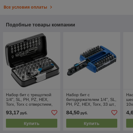
Все условия оплаты
Подобные товары компании
Набор бит с трещоткой
Набор бит с
Нас
1/4", SL, PH, PZ, HEX,
битодержателем 1/4", SL,
шес
Torx, Torx c отверстием,
PH, PZ, HEX, Torx, 33 шт.,
10х
33 шт., HOEGERT
HOEGERT
HO
93,17
84,50
4,
руб.
руб.
Купить
Купить