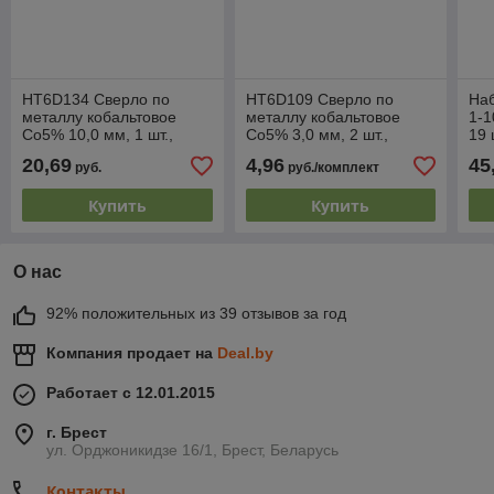
HT6D134 Сверло по
HT6D109 Сверло по
Наб
металлу кобальтовое
металлу кобальтовое
1-1
Co5% 10,0 мм, 1 шт.,
Co5% 3,0 мм, 2 шт.,
19 
HOEGERT
HOEGERT
цил
20,69
4,96
45
руб.
руб./комплект
Купить
Купить
О нас
92% положительных из 39 отзывов за год
Компания продает на
Deal.by
Работает с 12.01.2015
г. Брест
ул. Орджоникидзе 16/1, Брест, Беларусь
Контакты