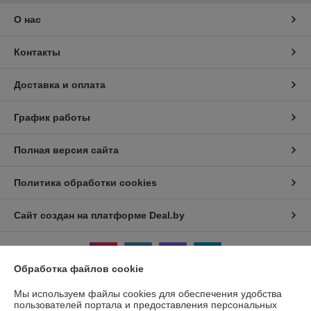
О нас
Контакты
Доставка и оплата
График работы
Полная версия сайта
Политика обработки cookies
Сайт создан на платформе Deal.by
Обработка файлов cookie
Мы используем файлы cookies для обеспечения удобства
пользователей портала и предоставления персональных
Информация для покупателя