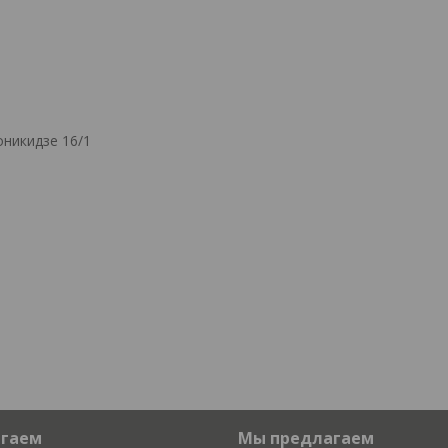
никидзе 16/1
агаем
Мы предлагаем