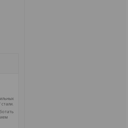
бильных
 стали.
аботать
нием