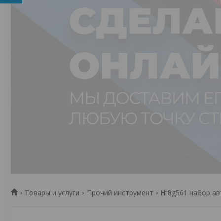
Товары и услуги
Прочий инструмент
Ht8g561 набор ав