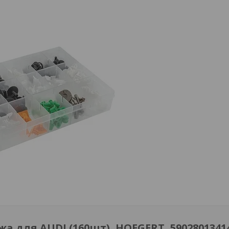
 для AUDI (160шт), HOEGERT, 5902801341