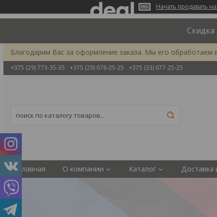
Начать продавать на
Скидка 
Благодарим Вас за оформление заказа. Мы его обработаем 
+375 (29) 773-35-35
+375 (29) 678-25-25
+375 (33) 677-25-25
Главная
О компании
Каталог
Доставка 
1
2
3
4
5