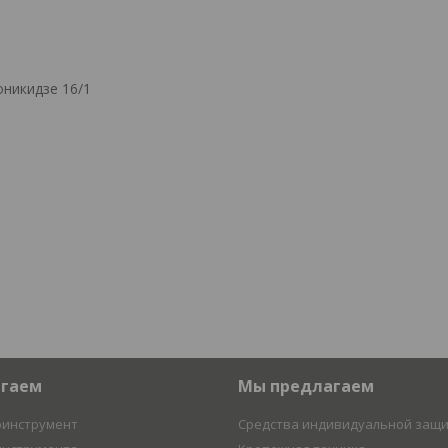
никидзе 16/1
агаем
Мы предлагаем
оинструмент
Средства индивидуальной защ