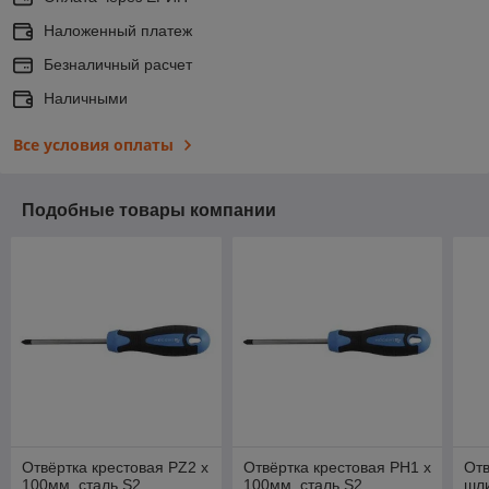
Наложенный платеж
Безналичный расчет
Наличными
Все условия оплаты
Подобные товары компании
Отвёртка крестовая PZ2 х
Отвёртка крестовая PH1 х
От
100мм, сталь S2,
100мм, сталь S2,
шли