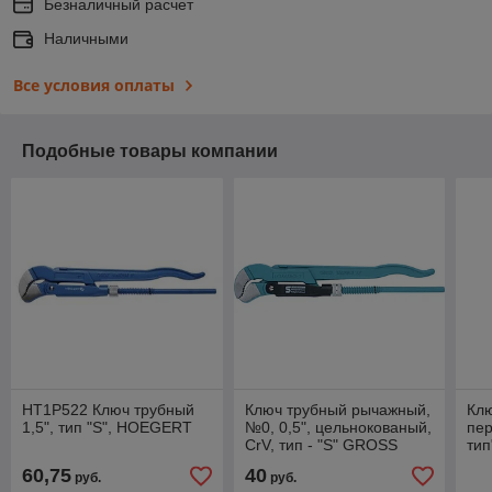
Безналичный расчет
Наличными
Все условия оплаты
Подобные товары компании
HT1P522 Ключ трубный
Ключ трубный рычажный,
Кл
1,5", тип "S", HOEGERT
№0, 0,5", цельнокованый,
пер
CrV, тип - "S" GROSS
тип
60,75
40
руб.
руб.