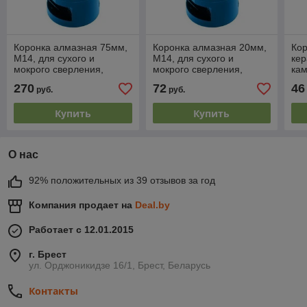
Коронка алмазная 75мм,
Коронка алмазная 20мм,
Кор
М14, для сухого и
М14, для сухого и
кер
мокрого сверления,
мокрого сверления,
кам
HOEGERT
HOEGERT
шес
270
72
46
руб.
руб.
HO
Купить
Купить
О нас
92% положительных из 39 отзывов за год
Компания продает на
Deal.by
Работает с 12.01.2015
г. Брест
ул. Орджоникидзе 16/1, Брест, Беларусь
Контакты