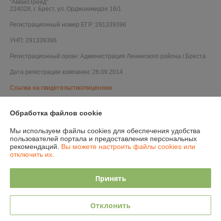
"АмайзТрейд"
224028, г. Брест, ул. Орджоникидзе 16/1
Регистрационный номер ЕГР: 291339396
УНП: 291339396
Регистрационный орган: Администрация Ленинского района г.Бреста
Дата регистрации компании: 26.09.2014
Ссылка на свидетельство/лицензию
Ссылка на свидетельство/лицензию
Обработка файлов cookie
Ссылка на свидетельство/лицензию
Мы используем файлы cookies для обеспечения удобства
Ссылка на свидетельство/лицензию
пользователей портала и предоставления персональных
рекомендаций.
Вы можете настроить файлы cookies или
Ссылка на свидетельство/лицензию
отключить их.
Ссылка на свидетельство/лицензию
Принять
Ссылка на свидетельство/лицензию
Ссылка на свидетельство/лицензию
Отклонить
Ссылка на свидетельство/лицензию