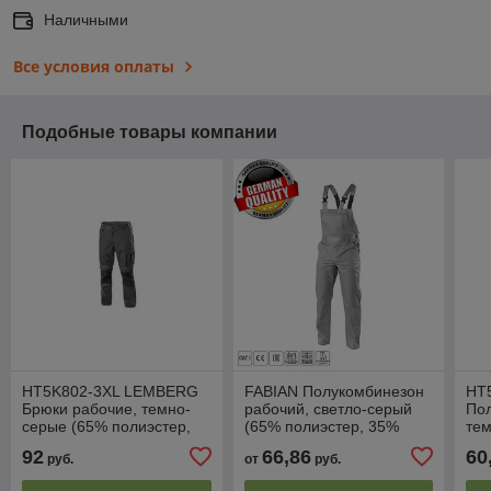
Наличными
Все условия оплаты
Подобные товары компании
HT5K802-3XL LEMBERG
FABIAN Полукомбинезон
HT
Брюки рабочие, темно-
рабочий, светло-серый
По
серые (65% полиэстер,
(65% полиэстер, 35%
тем
35% хлопок), размер 3XL
хлопок), размер 3XL (58),
HO
92
66,86
60
руб.
от
руб.
(58), HOEGERT
HOEGERT