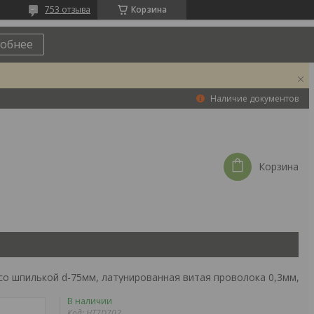
753 отзыва
Корзина
обнее
Наличие документов
Корзина
Ht7d702 щетка-крацовка чашечная со шпилькой d-75мм, латунированная витая пров
В наличии
Код:
HT7D702