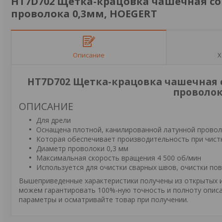
HT7D702 Щетка-крацовка чашечная со
проволока 0,3мм, HOEGERT
Описание
Х
HT7D702 Щетка-крацовка чашечная 
проволок
ОПИСАНИЕ
Для дрели
Оснащена плотной, канилированной латунной прово
Которая обеспечивает производительность при чистк
Диаметр проволоки 0,3 мм
Максимальная скорость вращения 4 500 об/мин
Используется для очистки сварных швов, очистки пов
Вышеприведенные характеристики получены из открытых ис
можем гарантировать 100%-ную точность и полноту описа
параметры и осматривайте товар при получении.