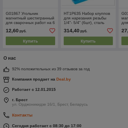
G01867 Угольник
HT1P635 Набор клуппов
G01
магнитный шестигранный
для нарезания резьбы
ма
для сварочных работ на 6
1/4"- 5/4" (6шт), сталь
для
углов, усилие 12,5кг,
9CR2, HOEGERT
угл
12,60
314,40
27
руб.
руб.
64х96х14мм, GEKO,
11
590147
59
Купить
Купить
О нас
92% положительных из 39 отзывов за год
Компания продает на
Deal.by
Работает с 12.01.2015
г. Брест
ул. Орджоникидзе 16/1, Брест, Беларусь
Контакты
Сегодня работает с 08:30 до 17:00