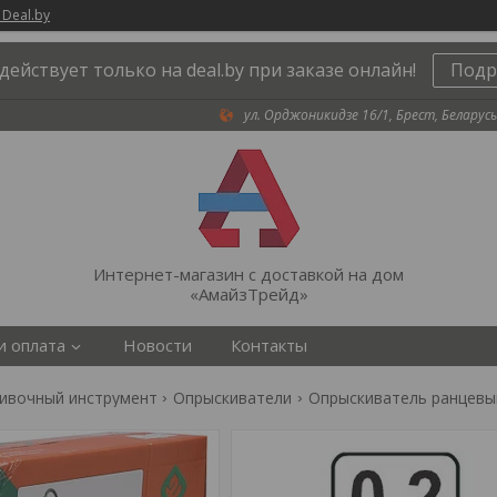
 Deal.by
действует только на deal.by при заказе онлайн!
Подр
ул. Орджоникидзе 16/1, Брест, Беларусь
Интернет-магазин с доставкой на дом
«АмайзТрейд»
и оплата
Новости
Контакты
ивочный инструмент
Опрыскиватели
Опрыскиватель ранцевый