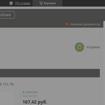
753 отзыва
Корзина
обнее
Наличие документов
Корзина
 15л, flo
В наличии
Код:
89526
167,42
руб.