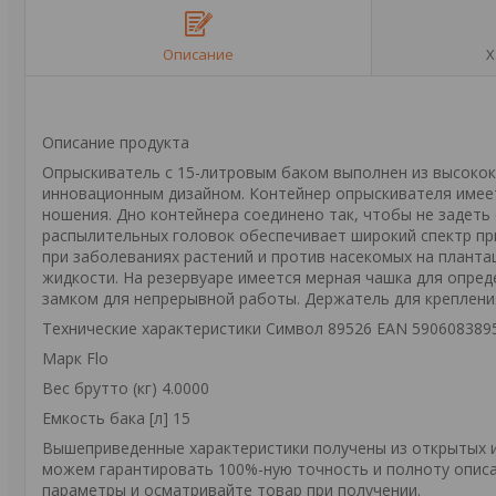
Описание
Х
Описание продукта
Опрыскиватель с 15-литровым баком выполнен из высокок
инновационным дизайном. Контейнер опрыскивателя имеет
ношения. Дно контейнера соединено так, чтобы не задеть 
распылительных головок обеспечивает широкий спектр пр
при заболеваниях растений и против насекомых на плантац
жидкости. На резервуаре имеется мерная чашка для опред
замком для непрерывной работы. Держатель для креплени
Технические характеристики Символ 89526 EAN 590608389
Марк Flo
Вес брутто (кг) 4.0000
Емкость бака [л] 15
Вышеприведенные характеристики получены из открытых ис
можем гарантировать 100%-ную точность и полноту описа
параметры и осматривайте товар при получении.