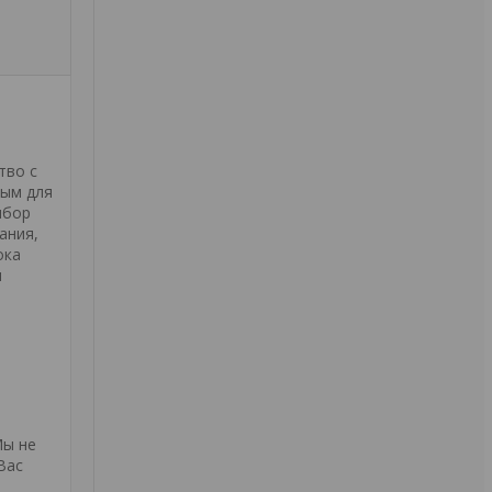
тво с
ным для
ыбор
ания,
ока
м
Мы не
Вас