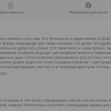
арактеристики
Информация для заказа
ачественного пластика. Это безопасное и эффективное устройс
 форму, подходящую для спины человека, что делает его удоб
спину и не допустить утечки. Это герметично и очень прочно. В
именения. Особенно подходит для профилактического опрыскив
иях и в садах. Сопло позволяет регулировать угол потока / пот
еления уровня жидкости. Ручка оснащена клапаном с триггерны
я копья вертикально. Настой со встроенным фильтром. Погоны.
5265
точников, в том числе с официальных сайтов и из каталогов. 
ний товаров. Обязательно уточняйте у менеджера важные для 