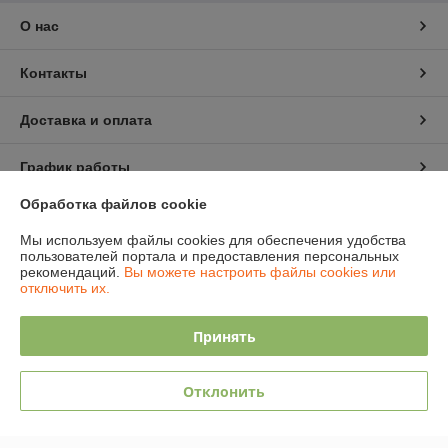
О нас
Контакты
Доставка и оплата
График работы
Обработка файлов cookie
Полная версия сайта
Мы используем файлы cookies для обеспечения удобства
пользователей портала и предоставления персональных
Политика обработки cookies
рекомендаций.
Вы можете настроить файлы cookies или
отключить их.
Сайт создан на платформе Deal.by
Принять
Отклонить
Информация для покупателя