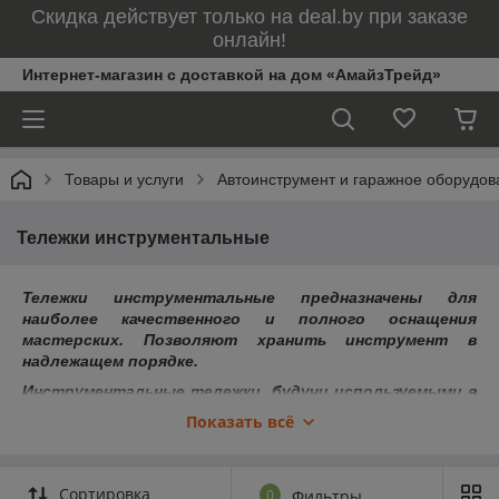
Скидка действует только на deal.by при заказе
онлайн!
Интернет-магазин с доставкой на дом «АмайзТрейд»
Товары и услуги
Автоинструмент и гаражное оборудов
Тележки инструментальные
Тележки инструментальные предназначены для
наиболее качественного и полного оснащения
мастерских. Позволяют хранить инструмент в
надлежащем порядке.
Инструментальные тележки, будучи используемыми в
слесарных мастерских, СТО, в цехах на заводе
Показать всё
подвержены влиянию агрессивной среды, а также
частой, а порой и не самой аккуратной эксплуатации.
Поэтому все современные тележки, предназначенные
Сортировка
0
Фильтры
для профессионального использования, должны