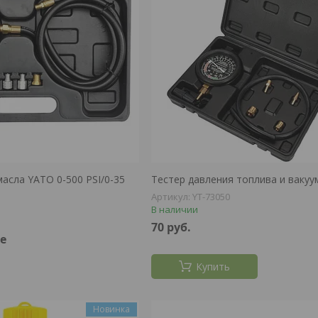
асла YATO 0-500 PSI/0-35
Тестер давления топлива и вакуу
YT-73050
В наличии
70
руб.
е
Купить
Новинка