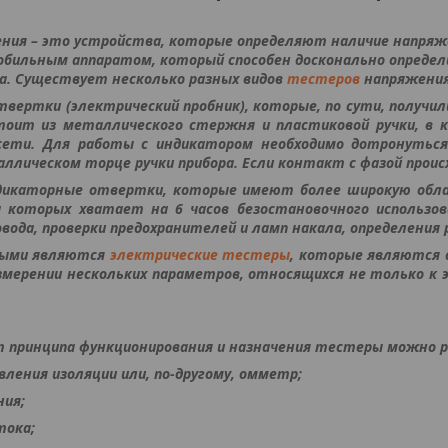
ния – это устройства, которые определяют наличие напряж
бильным аппаратом, который способен досконально определ
а. Существует несколько разных видов
тестеров
напряжения
вертки (электрический пробник), которые, по сути, получил
тоит из металлического стержня и пластиковой ручки, в
сети. Для работы с индикатором необходимо дотронутьс
ллическом торце ручки прибора. Если контакт с фазой проис
икаторные отвертки, которые имеют более широкую облас
а которых хватает на 6 часов безостановочного использо
вода, проверки предохранителей и ламп накала, определения
ными являются
электрические тестеры
, которые являются 
змерении нескольких параметров, относящихся не только к 
т принципа функционирования и назначения тестеры можно р
вления изоляции или, по-другому, омметр;
ния;
тока;