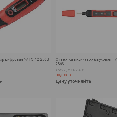
ор цифровая YATO 12-250В
Отвертка-индикатор (звуковая), 
28631
YT-28631
Под заказ
Цену уточняйте
е