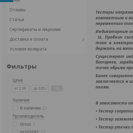
Отзывы
Тестеры напряже
компактным и мо
Статьи
переменного ток
Сертификаты и лицензии
Индикаторные от
SL. Пробник сос
Доставка и оплата
тока в электро
держать на мета
Условия возврата
Существуют инд
батареек, заряд
Фильтры
точек обрыва про
Более совершен
Цена
заключается в и
полям.
Наличие
В зависимости о
В наличии
23
• Тестер сопроти
Производитель
• Тестер заземле
Gross
1
• Тестер утечки 
HOEGERT
12