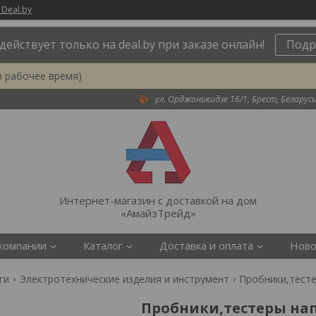
 Deal.by
действует только на deal.by при заказе онлайн!
Подр
в рабочее время)
ул. Орджоникидзе 16/1, Брест, Беларусь
Интернет-магазин с доставкой на дом
«АмайзТрейд»
компании
Каталог
Доставка и оплата
Ново
ги
Электротехнические изделия и инструмент
Пробники,тест
Пробники,тестеры на