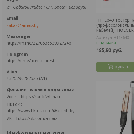
ул. Орджоникидзе 16/1, Брест, Беларусь
HT1E640 Тестер 
(профессиональн
zakaz@amaiz.by
кабелей), HOEGE
HT1E640
https://m.me/2270636539927246
В наличии
185,90
руб.
https://t.me/acentr_brest
Купить
+375296782525 (А1)
Viber
https://surl.li/wfchau
TikTok
https://www.tiktok.com/@acentr.by
VK
https://vk.com/amaiz
Информация для