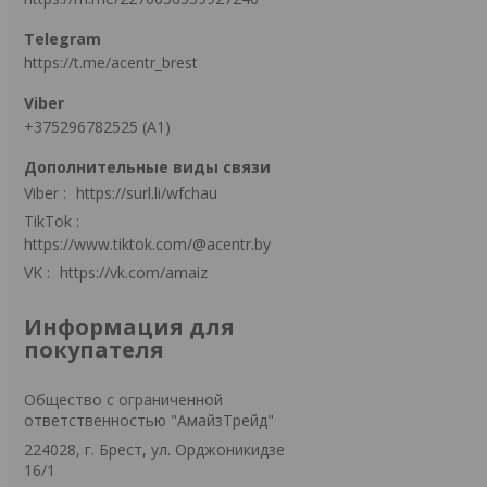
https://t.me/acentr_brest
+375296782525 (А1)
Viber
https://surl.li/wfchau
TikTok
https://www.tiktok.com/@acentr.by
VK
https://vk.com/amaiz
Информация для
покупателя
Общество с ограниченной
ответственностью "АмайзТрейд"
224028, г. Брест, ул. Орджоникидзе
16/1