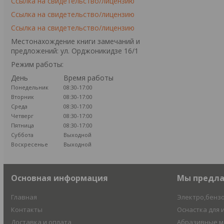
Ссылка на свидетельство/лицензию
Ссылка на свидетельство/лицензию
Ссылка на свидетельство/лицензию
Местонахождение книги замечаний и
предложений: ул. Орджоникидзе 16/1
Режим работы:
День
Время работы
Понедельник
08:30-17:00
Вторник
08:30-17:00
Среда
08:30-17:00
Четверг
08:30-17:00
Пятница
08:30-17:00
Суббота
Выходной
Воскресенье
Выходной
Основная информация
Мы предл
Главная
Электро,бенз
Контакты
Оснастка для 
Доставка и оплата
Абразивные 