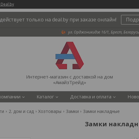
 Deal.by
действует только на deal.by при заказе онлайн!
Подр
ул. Орджоникидзе 16/1, Брест, Беларусь
Интернет-магазин с доставкой на дом
«АмайзТрейд»
компании
Каталог
Доставка и оплата
Ново
ги
2. дом и сад
Хозтовары
Замки
Замки накладные
Замки наклад