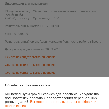
Информация для покупателя
Юридическое лицо:
Общество с ограниченной ответственностью
"АмайзТрейд"
224028, г. Брест, ул. Орджоникидзе 16/1
Регистрационный номер ЕГР: 291339396
УНП: 291339396
Регистрационный орган: Администрация Ленинского района г.Бреста
Дата регистрации компании: 26.09.2014
Ссылка на свидетельство/лицензию
Ссылка на свидетельство/лицензию
Ссылка на свидетельство/лицензию
Ссылка на свидетельство/лицензию
Обработка файлов cookie
Ссылка на свидетельство/лицензию
Мы используем файлы cookies для обеспечения удобства
Ссылка на свидетельство/лицензию
пользователей портала и предоставления персональных
рекомендаций.
Вы можете настроить файлы cookies или
Ссылка на свидетельство/лицензию
отключить их.