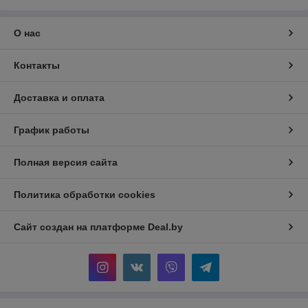
Можно ли использовать для
профессиональной работы?
Да, обе модели
О нас
подходят для профессионального и бытового
использования, обеспечивая точное и быстрое
крепление.
Контакты
Как ухаживать за пневматическим
Доставка и оплата
инструментом?
Регулярно очищайте, смазывайте
подвижные части и храните в сухом месте для
График работы
долгого срока службы.
Полная версия сайта
Политика обработки cookies
Сайт создан на платформе Deal.by