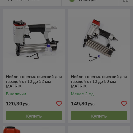
значительно ускоряют монтажные работы и
обеспечивают равномерное и надежное
соединение материалов.
Идеальны для работы с древесиной, обивкой,
мебелью, а также в строительстве и ремонте, где
требуется высокая скорость и точность
крепления.
Нейлер пневматический для
Нейлер пневматический для
гвоздей от 10 до 32 мм
гвоздей от 10 до 50 мм
MATRIX
MATRIX
В наличии
Менее 2 ед.
120,30
149,80
руб.
руб.
Как выбрать пневматический
нейлер или степлер
Купить
Купить
Тип крепежа:
Определите, будете