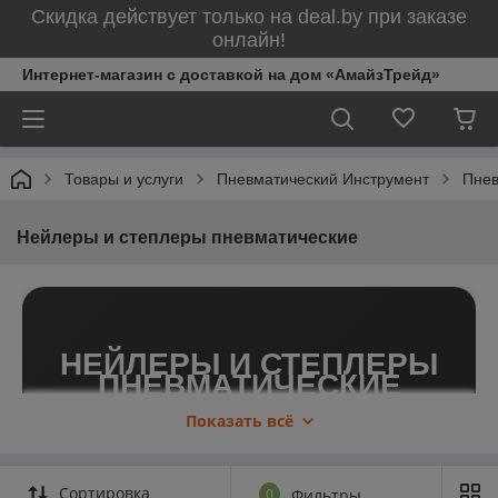
Скидка действует только на deal.by при заказе
онлайн!
Интернет-магазин с доставкой на дом «АмайзТрейд»
Товары и услуги
Пневматический Инструмент
Пнев
Нейлеры и степлеры пневматические
НЕЙЛЕРЫ И СТЕПЛЕРЫ
ПНЕВМАТИЧЕСКИЕ
Показать всё
Пневматические нейлеры и степлеры — это
инструменты для быстрой и точной фиксации
деталей с помощью гвоздей или скоб. Они
Сортировка
0
Фильтры