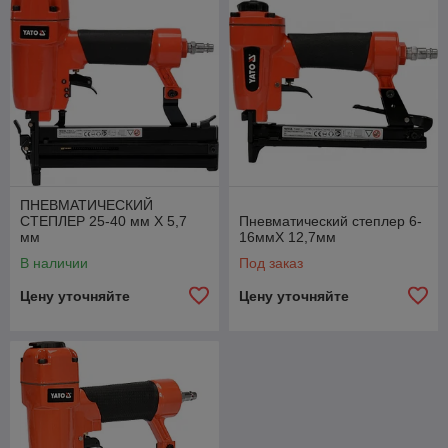
использовать гвозди или скобы, и
подберите инструмент под нужный
размер.
Совместимость с компрессором:
Проверьте рабочее давление и расход
воздуха для вашего компрессора.
Эргономика:
Легкий вес, удобная
рукоятка и низкий уровень отдачи
ПНЕВМАТИЧЕСКИЙ
обеспечивают комфорт при длительной
СТЕПЛЕР 25-40 мм X 5,7
Пневматический степлер 6-
мм
16ммX 12,7мм
работе.
В наличии
Под заказ
Назначение:
Для бытовых задач
Цену уточняйте
Цену уточняйте
подойдут легкие модели, для
профессиональных работ — мощные с
высокой скоростью подачи крепежа.
Дополнительные функции:
Регулировка глубины забивания,
реверс, возможность использования