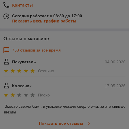
Контакты
Сегодня работает с 08:30 до 17:00
Перейти к товарам
Показать весь график работы
Отзывы о магазине
Частые вопросы
753 отзывов за всё время
Покупатель
04.06.2026
Для чего используются пневматические
нейлеры и степлеры?
Для быстрой и точной
Отлично
фиксации деталей с помощью гвоздей или скоб,
ускоряют монтажные работы и обеспечивают
Колесник
17.05.2026
надежное соединение материалов.
Плохо
Как выбрать инструмент?
Определите тип
крепежа (гвозди или скобы), совместимость с
Вместо сверла 6мм , в упаковке лежало сверло 5мм, за это снимаю 
компрессором, рабочее давление и наличие
звезды
регулировки глубины забивания.
Показать все отзывы