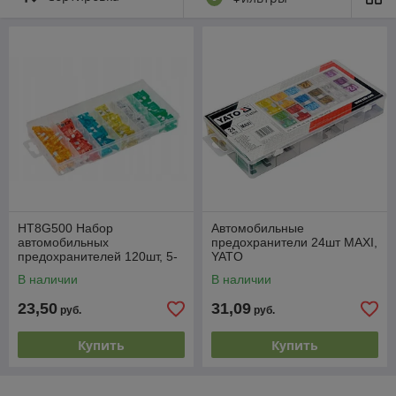
современных машин стекло фар сделано из пластика, а
значит, оно может оплавиться. Так какую выбрать, если
хочется, чтобы долго светила и хорошо освещала дорогу?
Но чудес не бывает. Световой поток лампы зависит от
напряжения бортовой сети, чем оно выше - тем лучше
светит. Но это отрицательно сказывается на долговечности.
Есть в магазинах лампы с повышенным ресурсом, но
освещают они плохо. А есть лампы с повышенным световым
потоком, которые по заявлению производителя светят на
50% лучше. Расплатой за это будет пониженный ресурс
HT8G500 Набор
Автомобильные
автомобильных
предохранители 24шт MAXI,
предохранителей 120шт, 5-
YATO
30Amp, HOEGERT
В наличии
В наличии
23,50
31,09
руб.
руб.
Купить
Купить