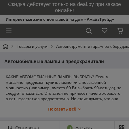
Скидка действует только на deal.by при заказе
онлайн!
Интернет-магазин с доставкой на дом «АмайзТрейд»
Товары и услуги
Автоинструмент и гаражное оборудов
Автомобильные лампы и предохранители
КАКИЕ АВТОМОБИЛЬНЫЕ ЛАМПЫ ВЫБРАТЬ? Если в
магазине предложат купить лампочки с повышенной
мощностью (например, вместо 60 Вт выбрать 90-ватную), то
следует отказаться. Это затея не принесёт ничего хорошего,
а вот недостатков предостаточно. Не стоит думать, что она
станет лучше светить, ведь электрооборудование
Показать всё
автомобиля рассчитано на определённую мощность лампы.
И если её значительно превысить, то могут возникнуть
проблемы с проводкой - это часто перегоревшие
предохранители или оплавившаяся проводка. К тому же, у
Сортировка
0
Фильтры