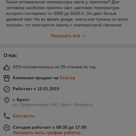
Какая оптимальная температура света у лампочек? Для
человека наиболее приятен свет, цветовая температура
которого составляет от 4000 до 6500 К. Он даёт белый
дневной свет. Но во время дождя, снега или тумана он мало
полезен, тут пригодятся лампы с температурой свечения
менее 3000 К. Что тогда выбрать? Оптимально будет
Показать всё
использовать лампы с температурой 3000 или 3500 К в
противотуманных фарах, для фар выбрать лампы с
температурой не ниже 4000 К. По опыту скажу, что лампочки
с температурой примерно 4200 - 4500 К дают оптимальный
О нас
белый свет. Если температуре около 3500 К - явно различим
жёлтый оттенок. А цветовая температура свыше 5000 К даёт
92% положительных из 39 отзывов за год
голубоватый оттенок.
Компания продает на
Deal.by
Работает с 12.01.2015
г. Брест
ул. Орджоникидзе 16/1, Брест, Беларусь
Контакты
Сегодня работает с 08:30 до 17:00
Показать весь график работы