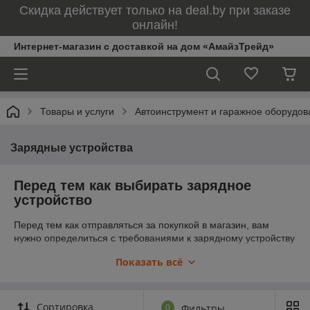
Скидка действует только на deal.by при заказе
онлайн!
Интернет-магазин с доставкой на дом «АмайзТрейд»
Товары и услуги
Автоинструмент и гаражное оборудов
Зарядные устройства
Перед тем как выбирать зарядное
устройство
Перед тем как отправляться за покупкой в магазин, вам
нужно определиться с требованиями к зарядному устройству
для вашего автомобильного аккумулятора. Самый плохой
Показать всё
вариант – это покупка «чего-нибудь» подешевле «для
галочки». ЗУ покупается на длительный срок и не стоит
экономить на этой вещи.
Сортировка
0
Фильтры