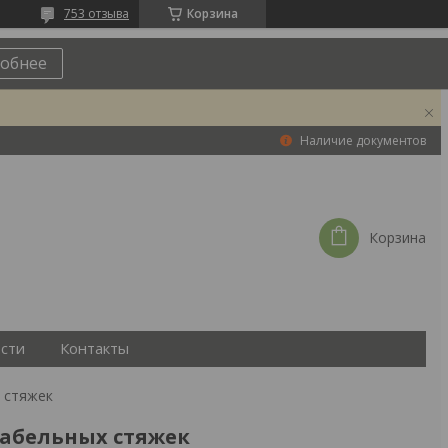
753 отзыва
Корзина
обнее
Наличие документов
Корзина
сти
Контакты
 стяжек
абельных стяжек