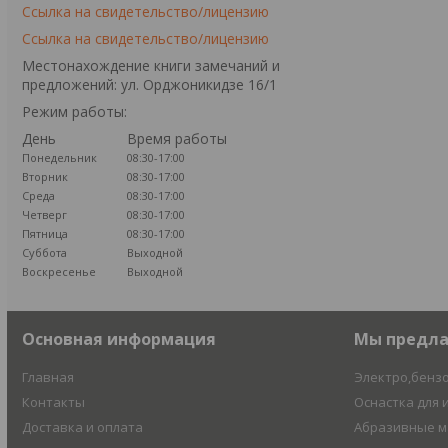
Ссылка на свидетельство/лицензию
Ссылка на свидетельство/лицензию
Местонахождение книги замечаний и
предложений: ул. Орджоникидзе 16/1
Режим работы:
День
Время работы
Понедельник
08:30-17:00
Вторник
08:30-17:00
Среда
08:30-17:00
Четверг
08:30-17:00
Пятница
08:30-17:00
Суббота
Выходной
Воскресенье
Выходной
Основная информация
Мы предл
Главная
Электро,бенз
Контакты
Оснастка для 
Доставка и оплата
Абразивные 