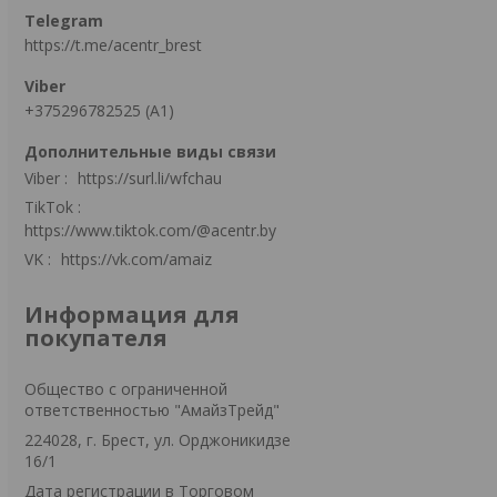
https://t.me/acentr_brest
+375296782525 (А1)
Viber
https://surl.li/wfchau
TikTok
https://www.tiktok.com/@acentr.by
VK
https://vk.com/amaiz
Информация для
покупателя
Общество с ограниченной
ответственностью "АмайзТрейд"
224028, г. Брест, ул. Орджоникидзе
16/1
Дата регистрации в Торговом